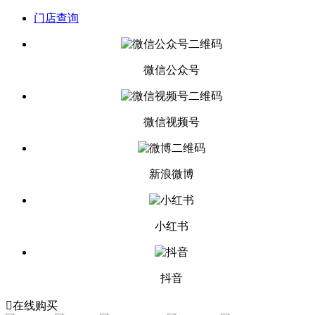
门店查询
微信公众号
微信视频号
新浪微博
小红书
抖音

在线购买