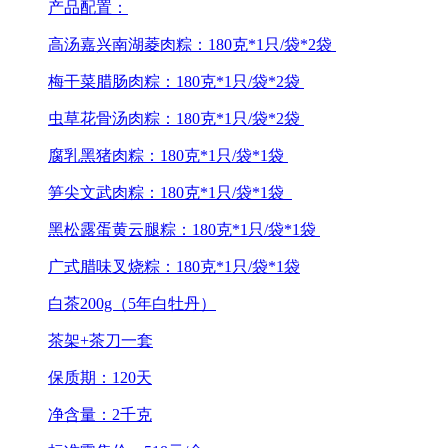
产品配置：
高汤嘉兴南湖菱肉粽：180克*1只/袋*2袋
梅干菜腊肠肉粽：180克*1只/袋*2袋
虫草花骨汤肉粽：180克*1只/袋*2袋
腐乳黑猪肉粽：180克*1只/袋*1袋
笋尖文武肉粽：180克*1只/袋*1袋
黑松露蛋黄云腿粽：180克*1只/袋*1袋
广式腊味叉烧粽：180克*1只/袋*1袋
白茶200g（5年白牡丹）
茶架+茶刀一套
保质期：120天
净含量：2千克