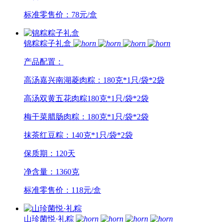
标准零售价：78元/盒
锦粽粽子礼盒
产品配置：
高汤嘉兴南湖菱肉粽：180克*1只/袋*2袋
高汤双黄五花肉粽180克*1只/袋*2袋
梅干菜腊肠肉粽：180克*1只/袋*2袋
抹茶红豆粽：140克*1只/袋*2袋
保质期：120天
净含量：1360克
标准零售价：118元/盒
山珍菌悦·礼粽